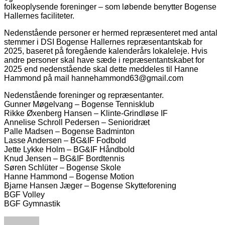
folkeoplysende foreninger – som løbende benytter Bogense
Hallernes faciliteter.
Nedenstående personer er hermed repræsenteret med antal
stemmer i DSI Bogense Hallernes repræsentantskab for
2025, baseret på foregående kalenderårs lokaleleje. Hvis
andre personer skal have sæde i repræsentantskabet for
2025 end nedenstående skal dette meddeles til Hanne
Hammond på mail hannehammond63@gmail.com
Nedenstående foreninger og repræsentanter.
Gunner Møgelvang – Bogense Tennisklub
Rikke Øxenberg Hansen – Klinte-Grindløse IF
Annelise Schroll Pedersen – Senioridræt
Palle Madsen – Bogense Badminton
Lasse Andersen – BG&IF Fodbold
Jette Lykke Holm – BG&IF Håndbold
Knud Jensen – BG&IF Bordtennis
Søren Schlüter – Bogense Skole
Hanne Hammond – Bogense Motion
Bjarne Hansen Jæger – Bogense Skytteforening
BGF Volley
BGF Gymnastik