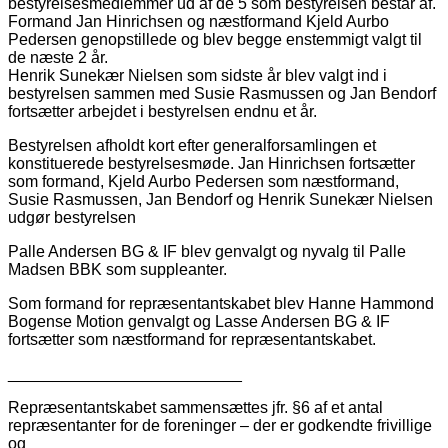
bestyrelsesmedlemmer ud af de 5 som bestyrelsen består af.
Formand Jan Hinrichsen og næstformand Kjeld Aurbo
Pedersen genopstillede og blev begge enstemmigt valgt til
de næste 2 år.
Henrik Sunekær Nielsen som sidste år blev valgt ind i
bestyrelsen sammen med Susie Rasmussen og Jan Bendorf
fortsætter arbejdet i bestyrelsen endnu et år.
Bestyrelsen afholdt kort efter generalforsamlingen et
konstituerede bestyrelsesmøde. Jan Hinrichsen fortsætter
som formand, Kjeld Aurbo Pedersen som næstformand,
Susie Rasmussen, Jan Bendorf og Henrik Sunekær Nielsen
udgør bestyrelsen
Palle Andersen BG & IF blev genvalgt og nyvalg til Palle
Madsen BBK som suppleanter.
Som formand for repræsentantskabet blev Hanne Hammond
Bogense Motion genvalgt og Lasse Andersen BG & IF
fortsætter som næstformand for repræsentantskabet.
__________________________
Repræsentantskabet sammensættes jfr. §6 af et antal
repræsentanter for de foreninger – der er godkendte frivillige
og