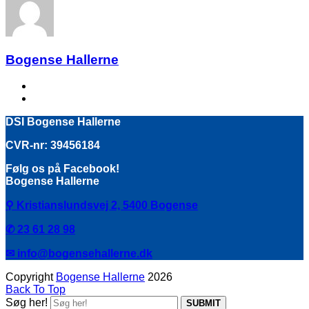
Bogense Hallerne
previous post:
Tidligere!
next post:
Næste!
DSI Bogense Hallerne
CVR-nr: 39456184
Følg os på Facebook!
Bogense Hallerne
⚲
Kristianslundsvej 2,
5400 Bogense
✆ 23 61 28 98
✉ info@bogensehallerne.dk
Copyright
Bogense Hallerne
2026
Back To Top
Søg her!
SUBMIT