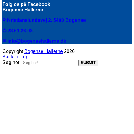
Følg os på Facebook!
Bogense Hallerne
⚲
Kristianslundsvej 2,
5400 Bogense
✆ 23 61 28 98
✉ info@bogensehallerne.dk
Copyright
Bogense Hallerne
2026
Back To Top
Søg her!
SUBMIT