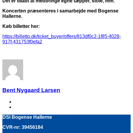
Det er tilladt at medbringe egne tæpper, stole, mm.
Koncerten præsenteres i samarbejde med Bogense
Hallerne.
Køb billetter her:
https://billetto.dk/ticket_buyer/offers/813df0c2-1f85-4028-
917f-431753f0efa2
Bent Nygaard Larsen
next post:
Næste!
DSI Bogense Hallerne
CVR-nr: 39456184