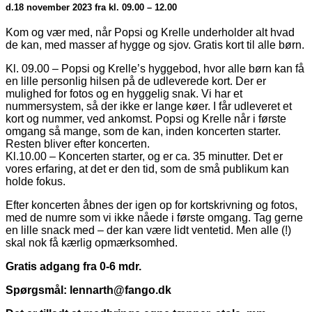
d.18 november 2023 fra kl. 09.00 – 12.00
Kom og vær med, når Popsi og Krelle underholder alt hvad
de kan, med masser af hygge og sjov. Gratis kort til alle børn.
Kl. 09.00 – Popsi og Krelle’s hyggebod, hvor alle børn kan få
en lille personlig hilsen på de udleverede kort. Der er
mulighed for fotos og en hyggelig snak. Vi har et
nummersystem, så der ikke er lange køer. I får udleveret et
kort og nummer, ved ankomst. Popsi og Krelle når i første
omgang så mange, som de kan, inden koncerten starter.
Resten bliver efter koncerten.
Kl.10.00 – Koncerten starter, og er ca. 35 minutter. Det er
vores erfaring, at det er den tid, som de små publikum kan
holde fokus.
Efter koncerten åbnes der igen op for kortskrivning og fotos,
med de numre som vi ikke nåede i første omgang. Tag gerne
en lille snack med – der kan være lidt ventetid. Men alle (!)
skal nok få kærlig opmærksomhed.
Gratis adgang fra 0-6 mdr.
Spørgsmål: lennarth@fango.dk